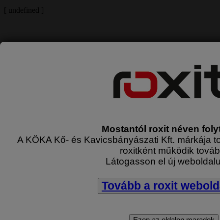
[
undefined ]
undefined
undefined
Biztonsági irányelvek látogatóink számára
[
undefined ]
undefined
Alsózsolcai Kavicsbánya
Mostantól roxit néven folyt
HU-
3571 Alsózsolca Gyár út 7.
A KÖKA Kő- és Kavicsbányászati Kft. márkája tov
roxitként működik továb
Látogasson el új weboldal
Tovább a roxit webold
Ezen az oldalon maradok