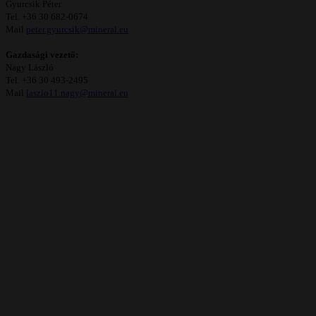
Gyurcsik Péter
Tel. +36 30 682-0674
Mail
peter.gyurcsik@mineral.eu
Gazdasági vezető:
Nagy László
Tel.
+36 30 493-2495
Mail
laszlo11.nagy@mineral.eu