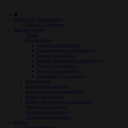
Toggle
navigation
MINERAL Magyarország
Business Compliance
Bányaüzemeink
Térkép
Bányaüzemek
Alsózsolcai kavicsbánya
Iszkaszentgyörgyi dolomitbánya
Komlói andezitbánya
Miskolc Mexikóvölgyi mészkőbánya
Öttevényi kavicsbánya
Pécsváradi homokbánya
Szombathelyi kavicsbánya
Bányaüzemek
Alsózsolcai kavicsbánya
Iszkaszentgyörgyi dolomitbánya
Komlói andezitbánya
Miskolc Mexikóvölgyi mészkőbánya
Öttevényi kavicsbánya
Pécsváradi homokbánya
Szombathelyi kavicsbánya
Karrier
Karrier@Mineral