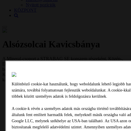
Nyitott pozíciók
KÖZPONT
Alsózsolcai Kavicsbánya
A Mineral-csoport a STRABAG SE konszern részeként, Közép-,
Délkelet- és Kelet-Európa egyik vezető, építőipari alapanyagok
bányászatával foglalkozó cégcsoportja. A KÖKA Kő- és
Kavicsbányászati Kft. a konszern magyarországi kő- és
kavicsbányáit fogja össze.
Különböző cookie-kat használunk, hogy weboldalunk lehető legjobb has
számára, továbbá folyamatosan fejlesszük weboldalunkat. A cookie-kkal 
többek között személyes adatok is feldolgozásra kerülnek.
A cookie-k révén a személyes adatok más országba történő továbbítására é
általunk fent említett harmadik felek, melyeknél másik országba való ada
Legfontosabb tények
Google LLC, melynek székhelye az USA-ban található. Az USA azon or
biztosítanak megfelelő adatvédelmi szintet. Amennyiben személyes ada
Termelt nyersanyag:
Homokos kavics