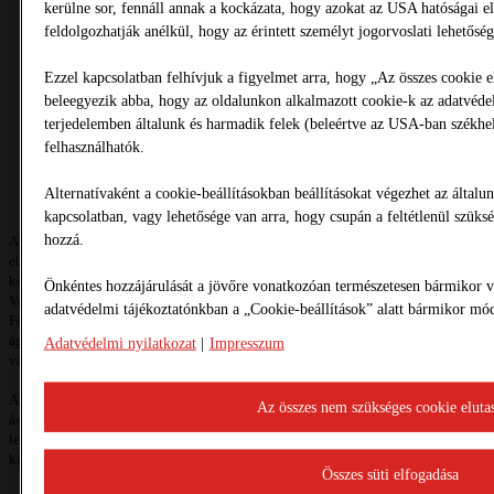
kerülne sor, fennáll annak a kockázata, hogy azokat az USA hatóságai ell
Éves termelési kapacitás
: 900.000 tonna
feldolgozhatják anélkül, hogy az érintett személyt jogorvoslati lehetősé
Sajátoságok
:
Közvetlen vasúti kapcsolat a fővonallal
Ezzel kapcsolatban felhívjuk a figyelmet arra, hogy „Az összes cookie 
Több évtizedre elegendő ásványvagyon
beleegyezik abba, hogy az oldalunkon alkalmazott cookie-k az adatvédel
Nagy termékválaszték
terjedelemben általunk és harmadik felek (beleértve az USA-ban székhell
Kiváló minőség
felhasználhatók.
Szakmai kompetencia és segítségnyújtás
Alternatívaként a cookie-beállításokban beállításokat végezhet az általu
kapcsolatban, vagy lehetősége van arra, hogy csupán a feltétlenül szüks
hozzá.
A Köka Kft. Alsózsolcai kavicsbányája Miskolctól keletre, 8 km-re helyezkedik
el. Közúti közlekedést tekintve fontos csomópontban található az üzem,
konkrétan az M 30 autópálya, a 26. sz. főút és a 37. sz. főút találkozásánál.
Önkéntes hozzájárulását a jövőre vonatkozóan természetesen bármikor vi
Vasúti szállítás szempontjából is több lehetőség áll rendelkezésre, hiszen
adatvédelmi tájékoztatónkban a „Cookie-beállítások” alatt bármikor mód
Felsőzsolca állomásból ágazik ki a bányabeli rakodóvágány hálózat, és itt
ágazik el Hidasnémeti és a Szlovák Köztársaság irányába a 90-es vonal,
Adatvédelmi nyilatkozat
|
Impresszum
valamint Záhony és Budapest irányába a 80-as vonal.
A kavicsbánya több mint 6 évtizedes múltra tekint vissza, bőséges
Az összes nem szükséges cookie elutas
ásványvagyonnal rendelkezik és nagy termékválasztékkal várja a jelenlegi és
leendő partnereit. Betonüzemek, útépítési, vasútépítési és lakossági ügyfelek
kiszolgálása egyaránt szerepel a tevékenységi körünkben.
Összes süti elfogadása