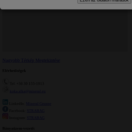
Nagyobb Térkép Megtekintése
Elérhetőségek
Tel.
+36 30 155-1913
koka.alka@mineral.eu
LinkedIn:
Mineral Gruppe
Facebook:
STRABAG
Instagram:
STRABAG
Bányaüzem-vezető: